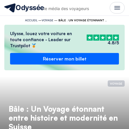
Odyssée
le média des voyageurs
ACCUEIL
—
VOYAGE
—
BÂLE : UN VOYAGE ÉTONNANT ENTRE HISTOIRE ET MODERNITÉ EN SUISSE
Ulysse, louez votre voiture en
toute confiance - Leader sur
4.8/5
Trustpilot
Réserver mon billet
VOYAGE
Bâle : Un Voyage étonnant
entre histoire et modernité en
Suisse