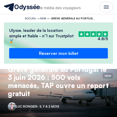
Odyssée
le média des voyageurs
ACCUEIL
—
NEW
—
GRÈVE GÉNÉRALE AU PORTUGAL LE 3 JUIN 2026 : 500 VOLS MENACÉS, TAP OUVRE UN REPORT GRATUIT
Ulysse, leader de la location
simple et fiable - n°1 sur Trustpilot
4.8/5
Réserver mon billet
Grève générale au Portugal le
3 juin 2026 : 500 vols
NEW
menacés, TAP ouvre un report
gratuit
LUC RONGIER
- IL Y A 2 MOIS