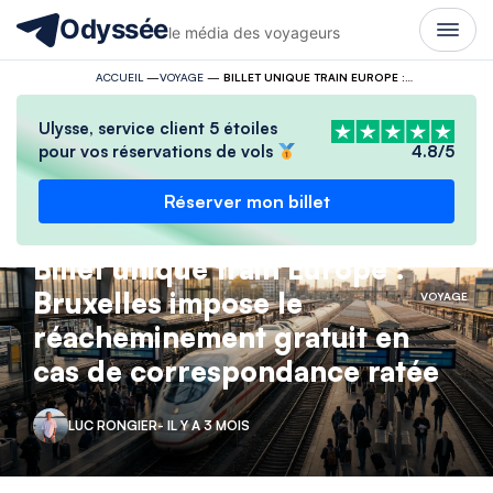
Odyssée
le média des voyageurs
ACCUEIL
—
VOYAGE
—
BILLET UNIQUE TRAIN EUROPE : BRUXELLES IMPOSE LE RÉACHEMINEMENT GRATUIT EN CAS DE CORRESPONDANCE RATÉE
Ulysse, service client 5 étoiles
pour vos réservations de vols
4.8/5
Réserver mon billet
Billet unique train Europe :
Bruxelles impose le
VOYAGE
réacheminement gratuit en
cas de correspondance ratée
LUC RONGIER
- IL Y A 3 MOIS