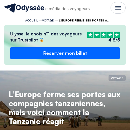
Odyssée
le média des voyageurs
ACCUEIL
—
VOYAGE
—
L’EUROPE FERME SES PORTES AUX COMPAGNIES TANZANIENNES, MAIS VOICI COMMENT LA TANZANIE RÉAGIT
Ulysse, le choix n°1 des voyageurs
sur Trustpilot
4.8/5
Réserver mon billet
VOYAGE
L’Europe ferme ses portes aux
compagnies tanzaniennes,
mais voici comment la
Tanzanie réagit