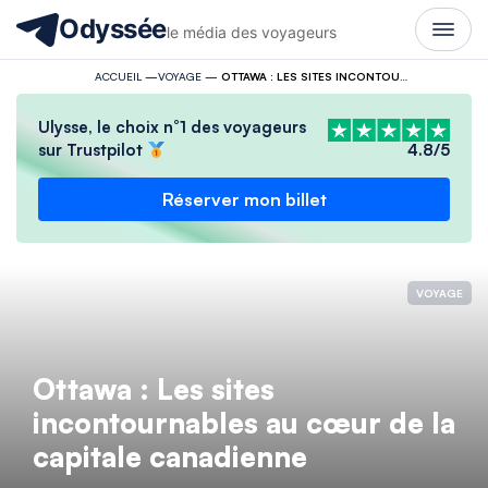
Odyssée
le média des voyageurs
ACCUEIL
—
VOYAGE
—
OTTAWA : LES SITES INCONTOURNABLES AU CŒUR DE LA CAPITALE CANADIENNE
Ulysse, le choix n°1 des voyageurs
sur Trustpilot
4.8/5
Réserver mon billet
VOYAGE
Ottawa : Les sites
incontournables au cœur de la
capitale canadienne