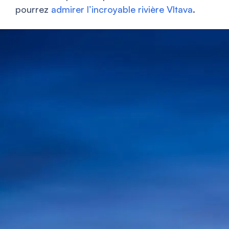
pourrez
admirer l’incroyable rivière Vltava
.