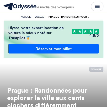
Odyssée
le média des voyageurs
ACCUEIL
—
VOYAGE
—
PRAGUE : RANDONNÉES POUR EXPLORER LA VILLE AUX CENTS CLOCHERS DIFFÉREMMENT
Ulysse, votre expert location de
voiture le mieux noté sur
4.8/5
Trustpilot
Réserver mon billet
VOYAGE
Prague : Randonnées pour
explorer la ville aux cents
clochers différemment