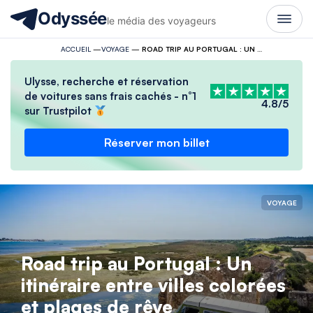
Odyssée
le média des voyageurs
ACCUEIL
—
VOYAGE
—
ROAD TRIP AU PORTUGAL : UN ITINÉRAIRE ENTRE VILLES COLORÉES ET PLAGES DE RÊVE
Ulysse, recherche et réservation
de voitures sans frais cachés - n°1
4.8/5
sur Trustpilot
Réserver mon billet
VOYAGE
Road trip au Portugal : Un
itinéraire entre villes colorées
et plages de rêve