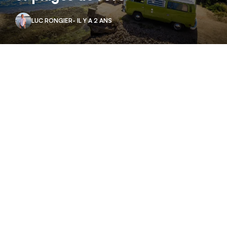
LUC RONGIER
- IL Y A 2 ANS