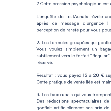
? Cette pression psychologique es
L’enquête de TestAchats révèle une
après
ce message d’urgence ! La
perception de rareté pour vous pou
2. Les formules groupées qui gonflen
Vous voulez simplement un
baga
subtilement vers le forfait “Regular”
réservé.
Résultat : vous payez
15 à 20 € su
Cette pratique de vente liée est main
3. Les faux rabais qui vous trompen
Des
réductions spectaculaires d
gonflait artificiellement ses prix d