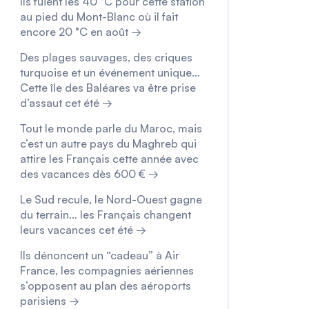
Ils fuient les 40 °C pour cette station
au pied du Mont-Blanc où il fait
encore 20 °C en août →
Des plages sauvages, des criques
turquoise et un événement unique…
Cette île des Baléares va être prise
d’assaut cet été →
Tout le monde parle du Maroc, mais
c’est un autre pays du Maghreb qui
attire les Français cette année avec
des vacances dès 600 € →
Le Sud recule, le Nord-Ouest gagne
du terrain… les Français changent
leurs vacances cet été →
Ils dénoncent un “cadeau” à Air
France, les compagnies aériennes
s’opposent au plan des aéroports
parisiens →