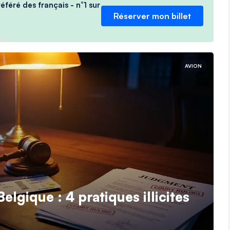
féré des français - n°1 sur
Réserver mon billet
AVION
lgique : 4 pratiques illicites