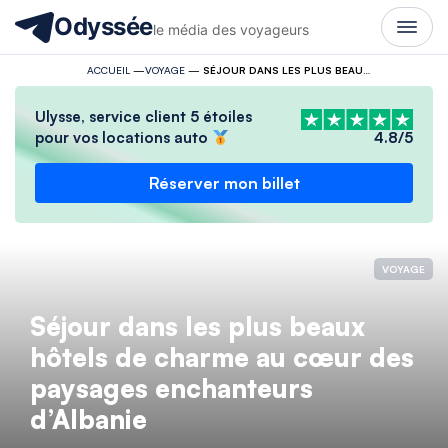
Odyssée
le média des voyageurs
ACCUEIL
—
VOYAGE
—
SÉJOUR DANS LES PLUS BEAUX HÔTELS DE CHARME AU CŒUR DES PAYSAGES ENCHANTEURS D’ALBANIE
Ulysse, service client 5 étoiles
pour vos locations auto
4.8/5
Réserver mon billet
VOYAGE
Séjour dans les plus beaux
hôtels de charme au cœur des
paysages enchanteurs
d’Albanie