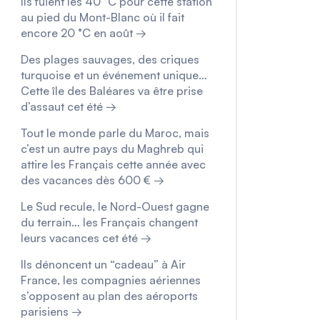
Ils fuient les 40 °C pour cette station
au pied du Mont-Blanc où il fait
encore 20 °C en août →
Des plages sauvages, des criques
turquoise et un événement unique…
Cette île des Baléares va être prise
d’assaut cet été →
Tout le monde parle du Maroc, mais
c’est un autre pays du Maghreb qui
attire les Français cette année avec
des vacances dès 600 € →
Le Sud recule, le Nord-Ouest gagne
du terrain… les Français changent
leurs vacances cet été →
Ils dénoncent un “cadeau” à Air
France, les compagnies aériennes
s’opposent au plan des aéroports
parisiens →