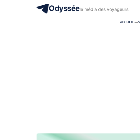
Odyssée
le média des voyageurs
ACCUEIL
—