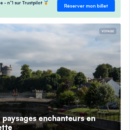
e - n°1 sur Trustpilot
Réserver mon billet
VOYAGE
es paysages enchanteurs en
ette