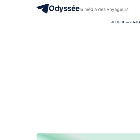
Odyssée
le média des voyageurs
ACCUEIL
—
VOYAG