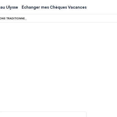
au Ulysse
Échanger mes Chèques Vacances
VACANCES DE PÂQUES : POURQUOI LES FRANÇAIS BOUDENT-ILS LES DESTINATIONS TRADITIONNELLES CETTE ANNÉE ?