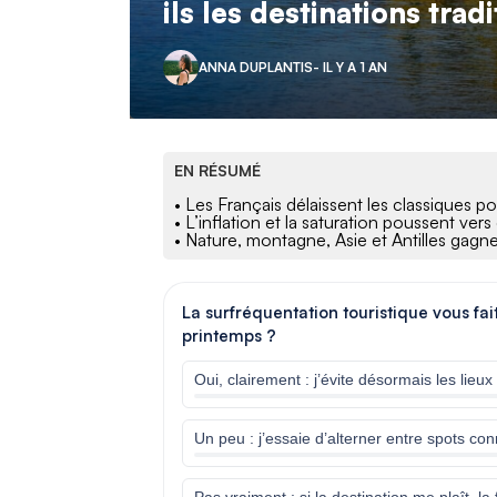
ils les destinations trad
ANNA DUPLANTIS
- IL Y A 1 AN
EN RÉSUMÉ
• Les Français délaissent les classiques p
• L’inflation et la saturation poussent ve
• Nature, montagne, Asie et Antilles gag
La surfréquentation touristique vous fa
printemps ?
Oui, clairement : j’évite désormais les lieu
Un peu : j’essaie d’alterner entre spots con
Pas vraiment : si la destination me plaît, l