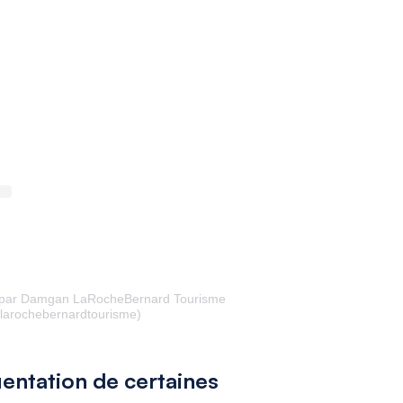
e par Damgan LaRocheBernard Tourisme
arochebernardtourisme)
uentation de certaines