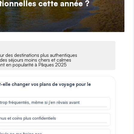
itionnelles cette année ?
our des destinations plus authentiques
rs des séjours moins chers et calmes
nent en popularité à Pâques 2025
it-elle changer vos plans de voyage pour le
x trop fréquentés, même si j’en rêvais avant
nus et coins plus confidentiels
a foule ne me freine pas