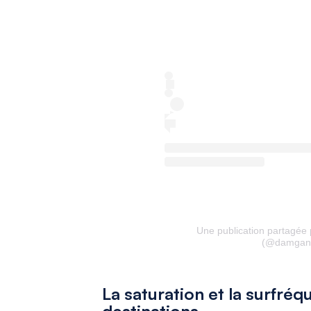
Une publication partagé
(@damganl
La saturation et la surfréq