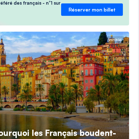
féré des français - n°1 sur
Réserver mon billet
VOYAGE
ourquoi les Français boudent-