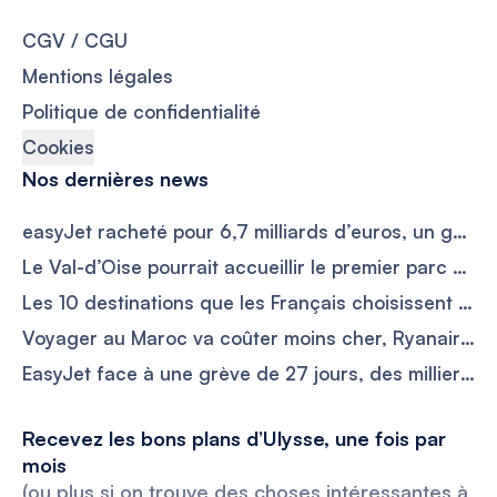
CGV / CGU
Mentions légales
Politique de confidentialité
Cookies
Nos dernières news
easyJet racheté pour 6,7 milliards d’euros, un géant américain prend les commandes de la compagnie
Le Val-d’Oise pourrait accueillir le premier parc Dragon Ball d’Europe sur les ruines de Mirapolis
Les 10 destinations que les Français choisissent pour éviter la foule et payer moins cher en septembre
Voyager au Maroc va coûter moins cher, Ryanair ajoute 17 nouvelles liaisons vers l’Europe
EasyJet face à une grève de 27 jours, des milliers de vacanciers risquent de voir leurs vols perturbés
Recevez les bons plans d’Ulysse, une fois par
mois
(ou plus si on trouve des choses intéressantes à