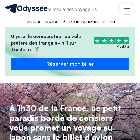
Odyssée
le média des voyageurs
ACCUEIL
—
VOYAGE
—
À 1H30 DE LA FRANCE, CE PETIT PARADIS BORDÉ DE CERISIERS VOUS PROMET UN VOYAGE AU JAPON SANS LE BILLET D’AVION
Ulysse, le comparateur de vols
préféré des français - n°1 sur
4.8/5
Trustpilot
Réserver mon billet
VOYAGE
À 1h30 de la France, ce petit
paradis bordé de cerisiers
vous promet un voyage au
japon sans le billet d’avion