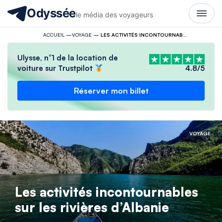
Odyssée
le média des voyageurs
ACCUEIL
—
VOYAGE
—
LES ACTIVITÉS INCONTOURNABLES SUR LES RIVIÈRES D’ALBANIE
Ulysse, n°1 de la location de
voiture sur Trustpilot
4.8/5
Réserver mon billet
VOYAGE
Les activités incontournables
sur les rivières d’Albanie