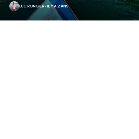
LUC RONGIER
- IL Y A 2 ANS