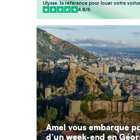
Ulysse, la référence pour louer votre voitur
4.8/5
Amel vous embarque pou
d’un week-end en Géor