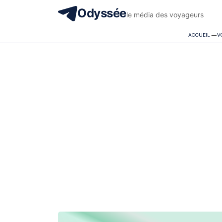
Odyssée
le média des voyageurs
ACCUEIL
—
V