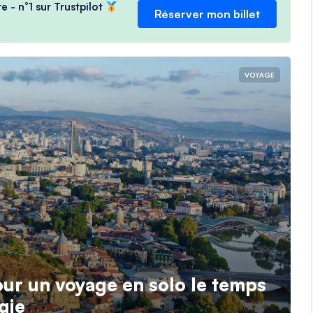
e - n°1 sur Trustpilot
Réserver mon billet
VOYAGE
r un voyage en solo le temps
gie