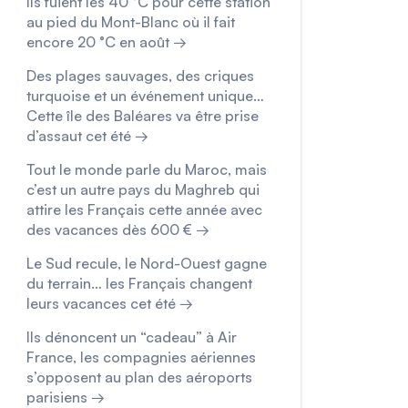
Ils fuient les 40 °C pour cette station
au pied du Mont-Blanc où il fait
encore 20 °C en août →
Des plages sauvages, des criques
turquoise et un événement unique…
Cette île des Baléares va être prise
d’assaut cet été →
Tout le monde parle du Maroc, mais
c’est un autre pays du Maghreb qui
attire les Français cette année avec
des vacances dès 600 € →
Le Sud recule, le Nord-Ouest gagne
du terrain… les Français changent
leurs vacances cet été →
Ils dénoncent un “cadeau” à Air
France, les compagnies aériennes
s’opposent au plan des aéroports
parisiens →