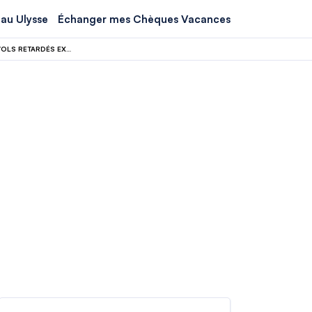
au Ulysse
Échanger mes Chèques Vacances
CE261 : L’UE VEUT RELEVER LE SEUIL D’INDEMNISATION À 4H, JUSQU’À 70% DES VOLS RETARDÉS EXCLUS