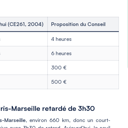
’hui (CE261, 2004)
Proposition du Conseil
s
4 heures
s
6 heures
300 €
500 €
aris-Marseille retardé de 3h30
s-Marseille
, environ 660 km, donc un court-
ve avec 3h30 de retard. Aujourd’hui, le seuil