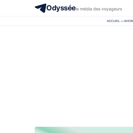
Odyssée
le média des voyageurs
ACCUEIL
—
AVIO