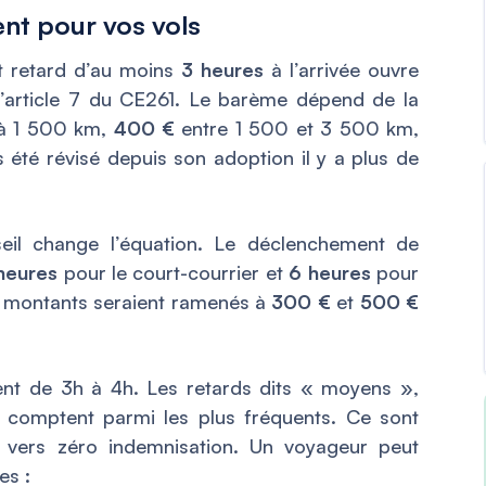
nt pour vos vols
out retard d’au moins
3 heures
à l’arrivée ouvre
 l’article 7 du CE261. Le barème dépend de la
’à 1 500 km,
400 €
entre 1 500 et 3 500 km,
 été révisé depuis son adoption il y a plus de
eil change l’équation. Le déclenchement de
heures
pour le court-courrier et
6 heures
pour
es montants seraient ramenés à
300 €
et
500 €
ment de 3h à 4h. Les retards dits « moyens »,
 comptent parmi les plus fréquents. Ce sont
t vers zéro indemnisation. Un voyageur peut
es :