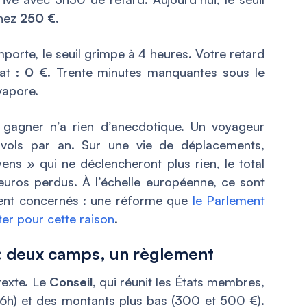
chez
250 €
.
mporte, le seuil grimpe à 4 heures. Votre retard
tat :
0 €
. Trente minutes manquantes sous le
vapore.
 gagner n’a rien d’anecdotique. Un voyageur
 vols par an. Sur une vie de déplacements,
ns » qui ne déclencheront plus rien, le total
euros perdus. À l’échelle européenne, ce sont
ient concernés : une réforme que
le Parlement
er pour cette raison
.
: deux camps, un règlement
 texte. Le
Conseil
, qui réunit les États membres,
 6h) et des montants plus bas (300 et 500 €).