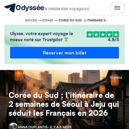
Odyssée
le média des voyageurs
ACCUEIL
—
VOYAGE
—
CORÉE DU SUD : L’ITINÉRAIRE DE 2 SEMAINES DE SÉOUL À JEJU QUI SÉDUIT LES FRANÇAIS EN 2026
Ulysse, votre expert voyage le
mieux noté sur Trustpilot
4.8/5
Réserver mon billet
VOYAGE
Corée du Sud : l’itinéraire de
2 semaines de Séoul à Jeju qui
séduit les Français en 2026
ANNA DUPLANTIS
- IL Y A 5 MOIS