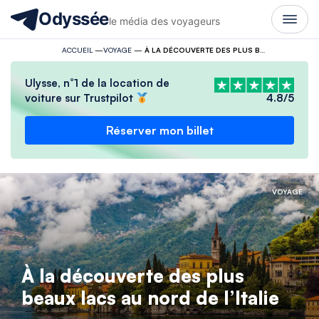
Odyssée
le média des voyageurs
ACCUEIL
—
VOYAGE
—
À LA DÉCOUVERTE DES PLUS BEAUX LACS AU NORD DE L’ITALIE
Ulysse, n°1 de la location de
voiture sur Trustpilot
4.8/5
Réserver mon billet
VOYAGE
À la découverte des plus
beaux lacs au nord de l’Italie