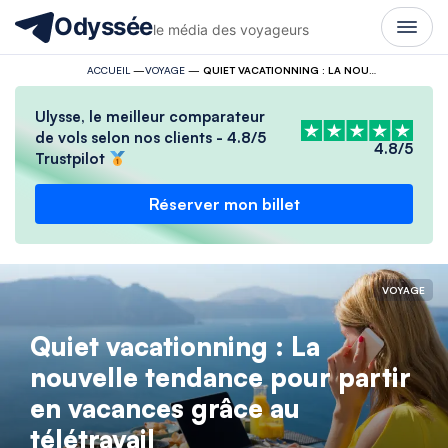
Odyssée
le média des voyageurs
ACCUEIL
—
VOYAGE
—
QUIET VACATIONNING : LA NOUVELLE TENDANCE POUR PARTIR EN VACANCES GRÂCE AU TÉLÉTRAVAIL
Ulysse, le meilleur comparateur
de vols selon nos clients - 4.8/5
4.8/5
Trustpilot
Réserver mon billet
VOYAGE
Quiet vacationning : La
nouvelle tendance pour partir
en vacances grâce au
télétravail