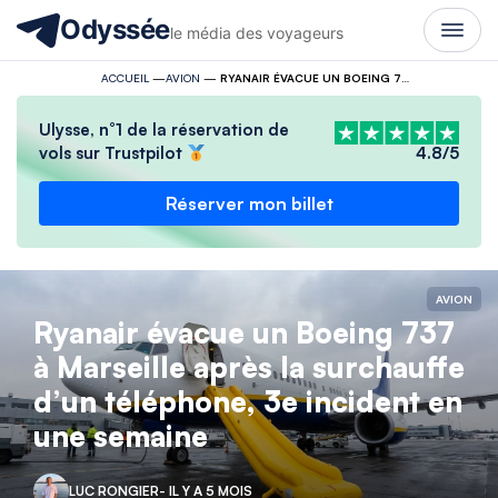
Odyssée
le média des voyageurs
ACCUEIL
—
AVION
—
RYANAIR ÉVACUE UN BOEING 737 À MARSEILLE APRÈS LA SURCHAUFFE D’UN TÉLÉPHONE, 3E INCIDENT EN UNE SEMAINE
Ulysse, n°1 de la réservation de
vols sur Trustpilot
4.8/5
Réserver mon billet
AVION
Ryanair évacue un Boeing 737
à Marseille après la surchauffe
d’un téléphone, 3e incident en
une semaine
LUC RONGIER
- IL Y A 5 MOIS